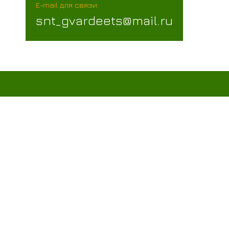
E-mail для связи:
snt_gvardeets@mail.ru